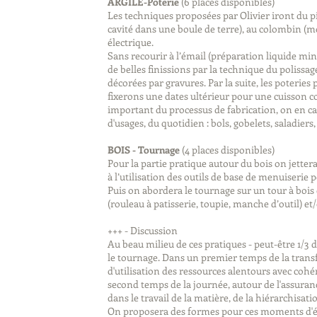
ARGILE-Poterie
(6 places disponibles)
Les techniques proposées par Olivier iront du pi
cavité dans une boule de terre), au colombin (mo
électrique.
Sans recourir à l’émail (préparation liquide mi
de belles finissions par la technique du polissag
décorées par gravures. Par la suite, les poteries
fixerons une dates ultérieur pour une cuisson co
important du processus de fabrication, on en cau
d'usages, du quotidien : bols, gobelets, saladiers,
BOIS - Tournage
(4 places disponibles)
Pour la partie pratique autour du bois on jetter
à l’utilisation des outils de base de menuiserie 
Puis on abordera le tournage sur un tour à bois 
(rouleau à patisserie, toupie, manche d’outil) et/ou 
+++ - Discussion
Au beau milieu de ces pratiques - peut-être 1/3 
le tournage. Dans un premier temps de la transf
d'utilisation des ressources alentours avec cohér
second temps de la journée, autour de l'assurance
dans le travail de la matière, de la hiérarchisatio
On proposera des formes pour ces moments d'éch