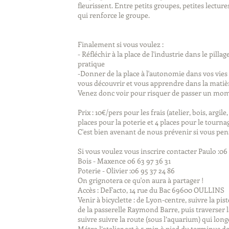
fleurissent. Entre petits groupes, petites lectu
qui renforce le groupe.
Finalement si vous voulez :
- Réfléchir à la place de l'industrie dans le pil
pratique
-Donner de la place à l'autonomie dans vos vies 
vous découvrir et vous apprendre dans la matiè
Venez donc voir pour risquer de passer un mome
Prix : 10€/pers pour les frais (atelier, bois, arg
places pour la poterie et 4 places pour le tourna
C'est bien avenant de nous prévenir si vous pen
Si vous voulez vous inscrire contacter Paulo :06
Bois - Maxence 06 63 97 36 31
Poterie - Olivier :06 95 37 24 86
On grignotera ce qu'on aura à partager !
Accès : DeFacto, 14 rue du Bac 69600 OULLINS
Venir à bicyclette : de Lyon-centre, suivre la pi
de la passerelle Raymond Barre, puis traverser la
suivre suivre la route (sous l’aquarium) qui long
Métro l’atelier est à 5 min à pied du terminus de