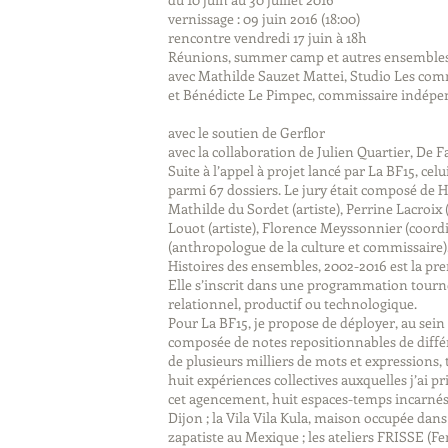
vernissage : 09 juin 2016 (18:00)
rencontre vendredi 17 juin à 18h
Réunions, summer camp et autres ensemble
avec Mathilde Sauzet Mattei, Studio Les co
et Bénédicte Le Pimpec, commissaire indép
avec le soutien de Gerflor
avec la collaboration de Julien Quartier, De F
Suite à l’appel à projet lancé par La BF15, ce
parmi 67 dossiers. Le jury était composé de 
Mathilde du Sordet (artiste), Perrine Lacroix
Louot (artiste), Florence Meyssonnier (coordi
(anthropologue de la culture et commissaire)
Histoires des ensembles, 2002-2016 est la p
Elle s’inscrit dans une programmation tourné
relationnel, productif ou technologique.
Pour La BF15, je propose de déployer, au sei
composée de notes repositionnables de différe
de plusieurs milliers de mots et expressions,
huit expériences collectives auxquelles j’ai p
cet agencement, huit espaces-temps incarnés, 
Dijon ; la Vila Vila Kula, maison occupée da
zapatiste au Mexique ; les ateliers FRISSE (F